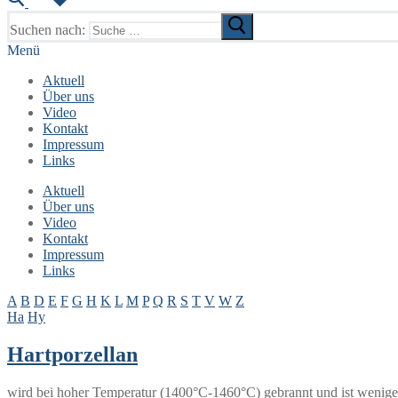
Suchen nach:
Menü
Aktuell
Über uns
Video
Kontakt
Impressum
Links
Aktuell
Über uns
Video
Kontakt
Impressum
Links
A
B
D
E
F
G
H
K
L
M
P
Q
R
S
T
V
W
Z
Ha
Hy
Hartporzellan
wird bei hoher Temperatur (1400°C-1460°C) gebrannt und ist weniger