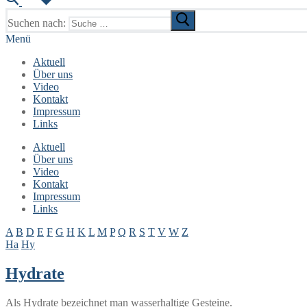
Suchen nach:
Menü
Aktuell
Über uns
Video
Kontakt
Impressum
Links
Aktuell
Über uns
Video
Kontakt
Impressum
Links
A
B
D
E
F
G
H
K
L
M
P
Q
R
S
T
V
W
Z
Ha
Hy
Hydrate
Als Hydrate bezeichnet man wasserhaltige Gesteine.