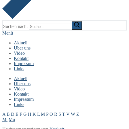
Suchen nach:
Menü
Aktuell
Über uns
Video
Kontakt
Impressum
Links
Aktuell
Über uns
Video
Kontakt
Impressum
Links
A
B
D
E
F
G
H
K
L
M
P
Q
R
S
T
V
W
Z
Mi
Mu