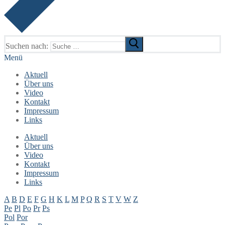
Suchen nach:
Menü
Aktuell
Über uns
Video
Kontakt
Impressum
Links
Aktuell
Über uns
Video
Kontakt
Impressum
Links
A
B
D
E
F
G
H
K
L
M
P
Q
R
S
T
V
W
Z
Pe
Pl
Po
Pr
Ps
Pol
Por