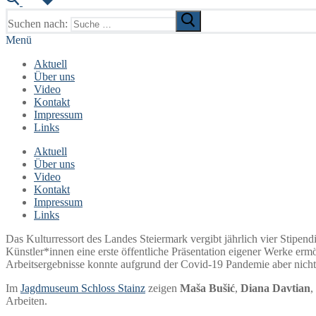
Suchen nach:
Menü
Aktuell
Über uns
Video
Kontakt
Impressum
Links
Aktuell
Über uns
Video
Kontakt
Impressum
Links
Das Kulturressort des Landes Steiermark vergibt jährlich vier Stipen
Künstler*innen eine erste öffentliche Präsentation eigener Werke er
Arbeitsergebnisse konnte aufgrund der Covid-19 Pandemie aber nicht
Im
Jagdmuseum Schloss Stainz
zeigen
Maša Bušić
,
Diana Davtian
,
Arbeiten.