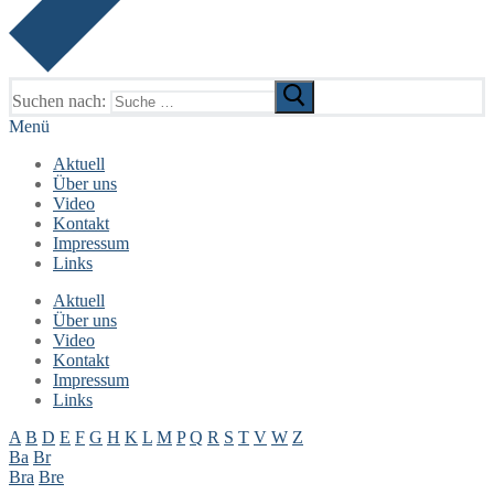
Suchen nach:
Menü
Aktuell
Über uns
Video
Kontakt
Impressum
Links
Aktuell
Über uns
Video
Kontakt
Impressum
Links
A
B
D
E
F
G
H
K
L
M
P
Q
R
S
T
V
W
Z
Ba
Br
Bra
Bre